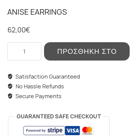
ANISE EARRINGS
62,00
€
ANISE
ΠΡΟΣΘΉΚΗ ΣΤΟ
EARRINGS
ποσότητα
ΚΑΛΆΘΙ
Satisfaction Guaranteed
No Hassle Refunds
Secure Payments
GUARANTEED SAFE CHECKOUT