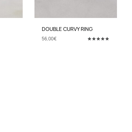
DOUBLE CURVY RING
56,00
€
Βαθμολογήθηκε
με
5.00
από 5