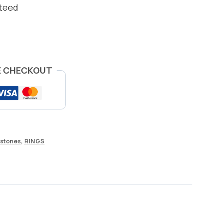
nteed
E CHECKOUT
stones
,
RINGS