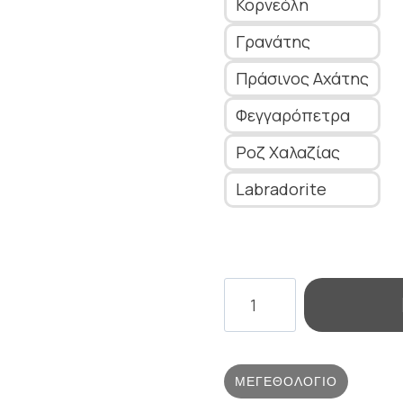
Κορνεόλη
Γρανάτης
Πράσινος Αχάτης
Φεγγαρόπετρα
Ροζ Χαλαζίας
Labradorite
ASPECT
RING
WITH
STONE
ΜΕΓΕΘΟΛΌΓΙΟ
ποσότητα