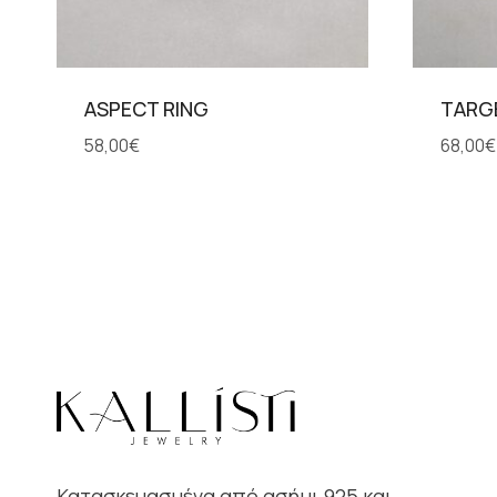
ASPECT RING
TARGE
58,00
€
68,00
€
Κατασκευασμένα από ασήμι 925 και