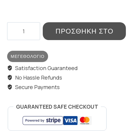
DROP
ΠΡΟΣΘΉΚΗ ΣΤΟ
RING
ποσότητα
ΚΑΛΆΘΙ
ΜΕΓΕΘΟΛΌΓΙΟ
Satisfaction Guaranteed
No Hassle Refunds
Secure Payments
GUARANTEED SAFE CHECKOUT