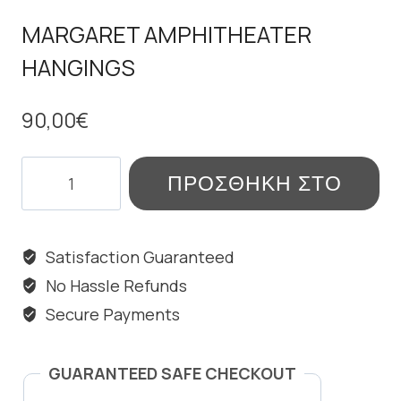
MARGARET AMPHITHEATER
HANGINGS
90,00
€
MARGARET
ΠΡΟΣΘΉΚΗ ΣΤΟ
AMPHITHEATER
HANGINGS
ΚΑΛΆΘΙ
ποσότητα
Satisfaction Guaranteed
No Hassle Refunds
Secure Payments
GUARANTEED SAFE CHECKOUT