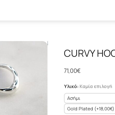
CURVY HO
71,00
€
Υλικό
:
Καμία επιλογή
Ασήμι
Gold Plated (+18,00€)