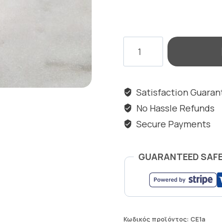
CURVY
HOOPS
ποσότητα
Satisfaction Guara
No Hassle Refunds
Secure Payments
GUARANTEED SAF
Κωδικός προϊόντος:
CE1a